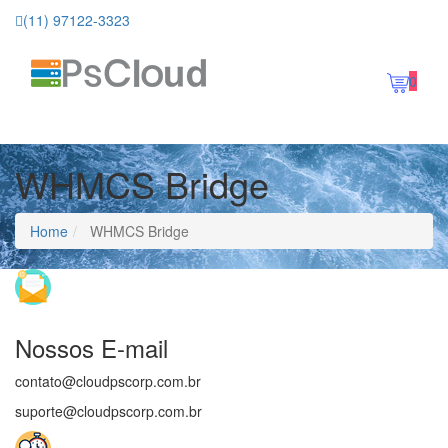
(11) 97122-3323
Toggle
0
navigation
WHMCS Bridge
Home
WHMCS Bridge
Nossos E-mail
contato@cloudpscorp.com.br
suporte@cloudpscorp.com.br