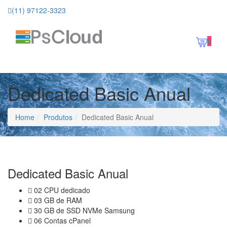
(11) 97122-3323
Toggle
0
navigation
Dedicated Basic Anual
Home
Produtos
Dedicated Basic Anual
Dedicated Basic Anual
02 CPU dedicado
03 GB de RAM
30 GB de SSD NVMe Samsung
06 Contas cPanel